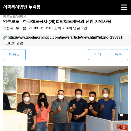
언론보도/성명서
언론보도 | 한국철도공사 (재)희망철도재단의 선한 지역사랑
작성자
누리봄
21-09-16 16:01
조회
734회
댓글
0건
http://www.goodmorningcc.com/news/articleView.html?idxno=255831
181회 연결
다음글
검색
목록
본문