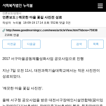
언론보도/성명서
언론보도 | 깨끗한 마을 꽃길 사진전 성료
작성자
누리봄
18-09-19 17:14
조회
552회
댓글
0건
http://www.goodmorningcc.com/news/articleView.html?idxno=75938
218회 연결
이전글
다음글
검색
목록
본문
2017 서구마을공동체활성화사업 공모사업으로 진행
지난 7일 오전 11시, 대전과학기술대학교에서는 작은 사진전이
성료되었다.
'깨끗한 마을 꽃길 사진전'.
올해 서구청 공모사업을 받은 대전서구장애인시설연합체(꿈이있
는장애인단기보호센터, 장애인주간보호센터 헬로, 힘찬장애인주